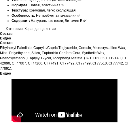
Тип:
Карандаш для глаз (механический) ✏️
Формула:
Новая, эластичная ✨
Текстура:
Кремовая, легко скользящая
Особенность:
Не требует затачивания ✅
Содержит:
Натуральные воски, Витамин Е 🌿
Категория: Карандаш для глаз
Состав
Видео
Состав
Ethylhexyl Palmitate, Caprylic/Capric Triglyceride, Ceresin, Microcrystalline Wax,
Mica, Polyethylene, Silica, Euphorbia Cerifera Cera, Synthetic Wax,
Phenoxyethanol, Caprylyl Glycol, Tocopheryl Acetate, (+/- CI 16035, CI 19140, CI
42090, CI 77007, CI 77266, CI 77491, CI 77492, CI 77499, CI 77510, CI 77742, CI
77891).
Видео