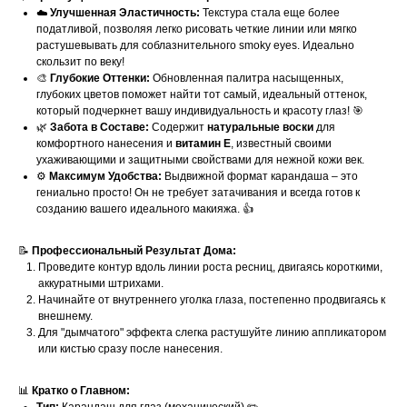
☁️
Улучшенная Эластичность:
Текстура стала еще более
податливой, позволяя легко рисовать четкие линии или мягко
растушевывать для соблазнительного smoky eyes. Идеально
скользит по веку!
🎨
Глубокие Оттенки:
Обновленная палитра насыщенных,
глубоких цветов поможет найти тот самый, идеальный оттенок,
который подчеркнет вашу индивидуальность и красоту глаз! 🎯
🌿
Забота в Составе:
Содержит
натуральные воски
для
комфортного нанесения и
витамин Е
, известный своими
ухаживающими и защитными свойствами для нежной кожи век.
⚙️
Максимум Удобства:
Выдвижной формат карандаша – это
гениально просто! Он не требует затачивания и всегда готов к
созданию вашего идеального макияжа. 👍
📝
Профессиональный Результат Дома:
Проведите контур вдоль линии роста ресниц, двигаясь короткими,
аккуратными штрихами.
Начинайте от внутреннего уголка глаза, постепенно продвигаясь к
внешнему.
Для "дымчатого" эффекта слегка растушуйте линию аппликатором
или кистью сразу после нанесения.
📊
Кратко о Главном: