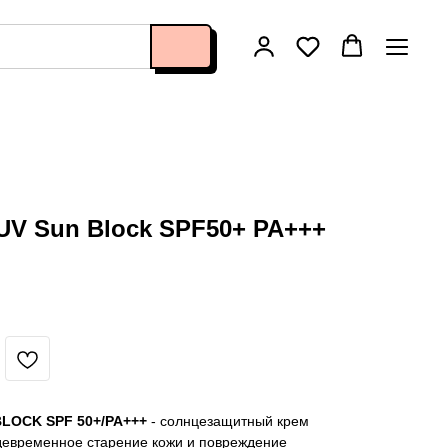
 UV Sun Block SPF50+ PA+++
BLOCK SPF 50+/PA+++
- солнцезащитный крем
девременное старение кожи и повреждение