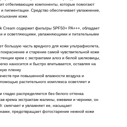
жит отбеливающие компоненты, которые помогают
 и пигментации. Средство обеспечивает увлажнение,
есыхание кожи.
ck Cream содержит фильтры SPF50+ PA+++, обладает
 и осветляющими, увлажняющими и питательными
ет большую часть вредного для кожи ультрафиолета,
покраснение и старение самой чувствительной кожи
тенции крем с экстрактами алоэ и белой шелковицы,
егко наносится и быстро впитывается, оставляя на
ную пленку
качеств при повышенной влажности воздуха и
 помощью растительного комплекса осветляет и
и гладко распределяется без белого оттенка
ав крема экстрактам малины, ежевики и черники, он
й: смягчает и увлажняет ее, насыщает
нами, предотвращает фотостарение нежной кожи