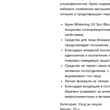
ультрафиолетом. Крем содер
избежать появлению веснушек
питание и предотвращает пер
Крем Whitening UV Sun Blo
мощными солнцезащитными
свойствами
Средство для лица блокиру
предупреждает иссушение, 
Благодаря нежирной консис
аденозином и коллагеном л
покровах невидимую защит
Средство не теряет своих 
активном потоотделении, с
выравнивает тон лица
Легкая формула не липкая 
Благодаря входящим в сост
бережно ухаживает за коже
микроэлементами и витами
Категория: Уход за лицом
Weight: 70 g