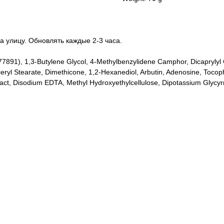
а улицу. Обновлять каждые 2-3 часа.
77891), 1,3-Butylene Glycol, 4-Methylbenzylidene Camphor, Dicaprylyl 
yceryl Stearate, Dimethicone, 1,2-Hexanediol, Arbutin, Adenosine, Toc
ract, Disodium EDTA, Methyl Hydroxyethylcellulose, Dipotassium Glycyr