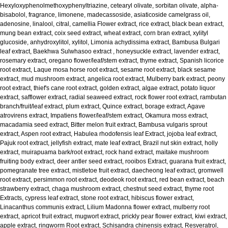
Hexyloxyphenolmethoxyphenyltriazine, cetearyl olivate, sorbitan olivate, alpha-
bisabolol, fragrance, limonene, madecassoside, asiaticoside camelgrass oil,
adenosine, linalool, citral, camellia Flower extract, rice extract, black bean extract,
mung bean extract, coix seed extract, wheat extract, corn bran extract, xylityl
glucoside, anhydroxylitol, xylitol, Limonia achydissima extract, Bambusa Bulgari
leaf extract, Baekhwa Sulwhasoo extract , honeysuckle extract, lavender extract,
rosemary extract, oregano flower/leaf/stem extract, thyme extract, Spanish licorice
root extract, Laque mosa horse root extract, sesame root extract, black sesame
extract, mud mushroom extract, angelica root extract, Mulberry bark extract, peony
root extract, thief's cane root extract, golden extract, algae extract, potato liquor
extract, safflower extract, radial seaweed extract, rock flower root extract, rambutan
branch/fruit/leaf extract, plum extract, Quince extract, borage extract, Agave
atrovirens extract, Impatiens flower/leaf/stem extract, Okamura moss extract,
macadamia seed extract, Bitter melon fruit extract, Bambusa vulgaris sprout
extract, Aspen root extract, Habulea rhodofensis leaf Extract, jojoba leaf extract,
Pajuk root extract, jellyfish extract, mate leaf extract, Brazil nut skin extract, holly
extract, muirapuama bark/root extract, rock hand extract, maitake mushroom
fruiting body extract, deer antler seed extract, rooibos Extract, guarana fruit extract,
pomegranate tree extract, mistletoe fruit extract, daecheong leaf extract, gromwell
root extract, persimmon root extract, deodeok root extract, red bean extract, beach
strawberry extract, chaga mushroom extract, chestnut seed extract, thyme root
Extracts, cypress leaf extract, stone root extract, hibiscus flower extract,
Linacanthus communis extract, Lilium Madonna flower extract, mulberry root
extract, apricot fruit extract, mugwort extract, prickly pear flower extract, kiwi extract,
apple extract, ringworm Root extract, Schisandra chinensis extract, Resveratrol,