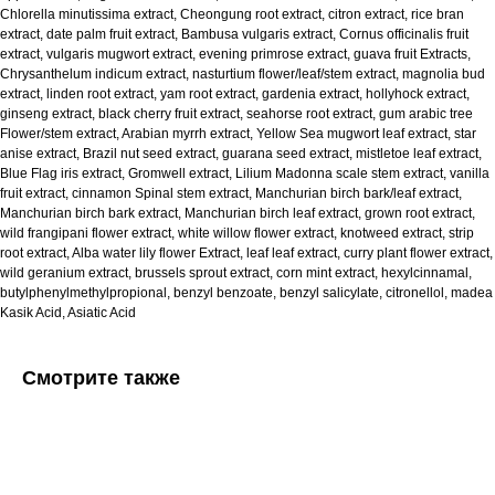
Chlorella minutissima extract, Cheongung root extract, citron extract, rice bran
extract, date palm fruit extract, Bambusa vulgaris extract, Cornus officinalis fruit
extract, vulgaris mugwort extract, evening primrose extract, guava fruit Extracts,
Chrysanthelum indicum extract, nasturtium flower/leaf/stem extract, magnolia bud
extract, linden root extract, yam root extract, gardenia extract, hollyhock extract,
ginseng extract, black cherry fruit extract, seahorse root extract, gum arabic tree
Flower/stem extract, Arabian myrrh extract, Yellow Sea mugwort leaf extract, star
anise extract, Brazil nut seed extract, guarana seed extract, mistletoe leaf extract,
Blue Flag iris extract, Gromwell extract, Lilium Madonna scale stem extract, vanilla
fruit extract, cinnamon Spinal stem extract, Manchurian birch bark/leaf extract,
Manchurian birch bark extract, Manchurian birch leaf extract, grown root extract,
wild frangipani flower extract, white willow flower extract, knotweed extract, strip
root extract, Alba water lily flower Extract, leaf leaf extract, curry plant flower extract,
wild geranium extract, brussels sprout extract, corn mint extract, hexylcinnamal,
butylphenylmethylpropional, benzyl benzoate, benzyl salicylate, citronellol, madea
Kasik Acid, Asiatic Acid
Смотрите также