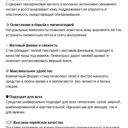
Содержит гиалуроновую кислоту и коллаген, интенсивно увлажняет,
питает и восстанавливает кожу, поддерживает её упругость и
эластичность, предотвращая обезвоживание.
🍋
Осветление и борьба с пигментацией
Натуральные компоненты помогают осветлить кожу, выровнять её тон,
устранить пигментные пятна и снять воспаления.
✨
Матовый финиш и свежесть
Стик обладает легкой текстурой с матовым финишем, подходит в
качестве базы под макияж. Лемонграсс дарит свежий аромат и
помогает контролировать жирный блеск.
🌸
Максимальное удобство
Компактный формат стика позволяет легко и быстро наносить
средство в любое время и в любом месте, без липкости и белых
следов.
🛡️
Подходит для всех
Средство универсально подходит для всех типов кожи: сухой, жирной,
комбинированной и чувствительной. Идеален как для женщин, так и
для мужчин.
🇰🇷
Высокое корейское качество
Поставки напрямую из Кореи гарантируют оригинальность и высокое