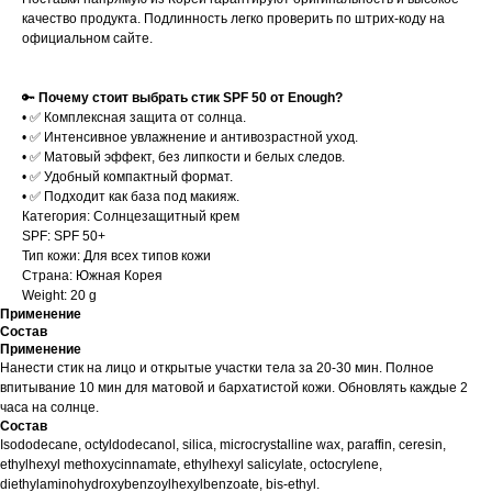
качество продукта. Подлинность легко проверить по штрих-коду на
официальном сайте.
🔑
Почему стоит выбрать стик SPF 50 от Enough?
• ✅ Комплексная защита от солнца.
• ✅ Интенсивное увлажнение и антивозрастной уход.
• ✅ Матовый эффект, без липкости и белых следов.
• ✅ Удобный компактный формат.
• ✅ Подходит как база под макияж.
Категория: Солнцезащитный крем
SPF: SPF 50+
Тип кожи: Для всех типов кожи
Страна: Южная Корея
Weight: 20 g
Применение
Состав
Применение
Нанести стик на лицо и открытые участки тела за 20-30 мин. Полное
впитывание 10 мин для матовой и бархатистой кожи. Обновлять каждые 2
часа на солнце.
Состав
Isododecane, octyldodecanol, silica, microcrystalline wax, paraffin, ceresin,
ethylhexyl methoxycinnamate, ethylhexyl salicylate, octocrylene,
diethylaminohydroxybenzoylhexylbenzoate, bis-ethyl.