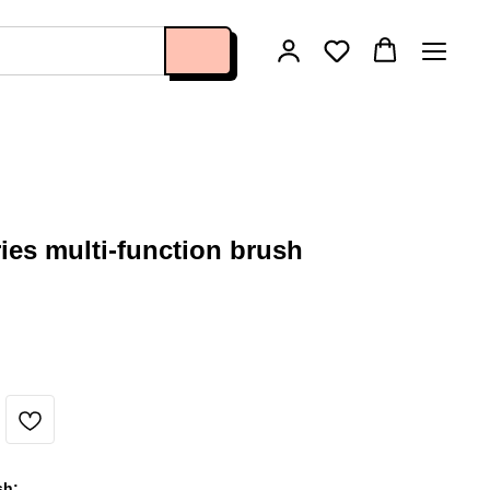
s multi-function brush
sh: