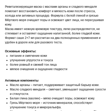
Ревитализирующая маска с маслами арганы и сладкого миндаля
помогает восстановить комфорт и мягкость кожи после стресса,
холода или активных процедур. Формула с белой глиной и грязью
Мёртвого моря очищает поры и освежает цвет лица, не пересушивая
кожу.
Маска имеет нежную кремовую текстуру, легко распределяется, не
стягивает и оставляет ощущение напитанной, более гладкой кожи.
Формат саше 2×7 мл рассчитан на два полноценных применения и
удобен в дороге или для разового теста.
Основные эффекты:
питание и смягчение кожи
улучшение упругости и тонуса
более ровный и свежий тон лица
мягкое очищение и ощущение гладкости
Активные компоненты
Масло арганы – питает, поддерживает защитный барьер кожи.
Масло сладкого миндаля – смягчает, уменьшает ощущение сухости
и стянутости.
Белая глина (каолин) – мягко очищает поры, освежает кожу.
Грязь Мёртвого моря – источник минералов, способствует
улучшению тонуса и микрорельефа.