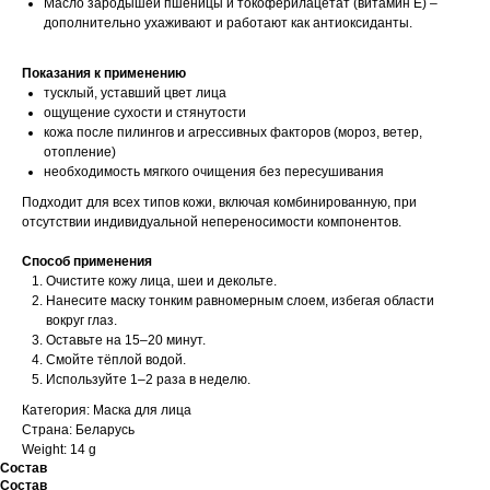
Масло зародышей пшеницы и токоферилацетат (витамин Е) –
дополнительно ухаживают и работают как антиоксиданты.
Показания к применению
тусклый, уставший цвет лица
ощущение сухости и стянутости
кожа после пилингов и агрессивных факторов (мороз, ветер,
отопление)
необходимость мягкого очищения без пересушивания
Подходит для всех типов кожи, включая комбинированную, при
отсутствии индивидуальной непереносимости компонентов.
Способ применения
Очистите кожу лица, шеи и декольте.
Нанесите маску тонким равномерным слоем, избегая области
вокруг глаз.
Оставьте на 15–20 минут.
Смойте тёплой водой.
Используйте 1–2 раза в неделю.
Категория: Маска для лица
Страна: Беларусь
Weight: 14 g
Состав
Состав