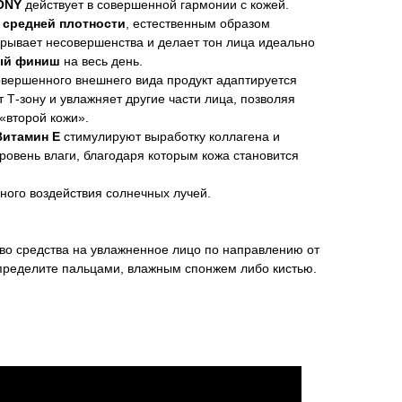
ONY
действует в совершенной гармонии с кожей.
м
средней плотности
, естественным образом
скрывает несовершенства и делает тон лица идеально
ый финиш
на весь день.
вершенного внешнего вида продукт адаптируется
 Т-зону и увлажняет другие части лица, позволяя
«второй кожи».
Витамин Е
стимулируют выработку коллагена и
овень влаги, благодаря которым кожа становится
ого воздействия солнечных лучей.
во средства на увлажненное лицо по направлению от
спределите пальцами, влажным спонжем либо кистью.