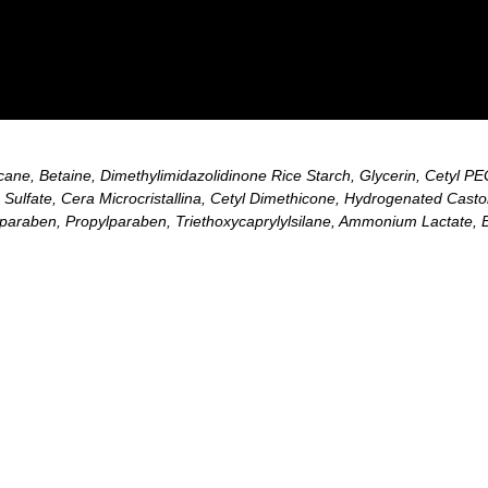
cane, Betaine, Dimethylimidazolidinone Rice Starch, Glycerin, Cetyl P
Sulfate, Cera Microcristallina, Cetyl Dimethicone, Hydrogenated Casto
paraben, Propylparaben, Triethoxycaprylylsilane, Ammonium Lactate, B