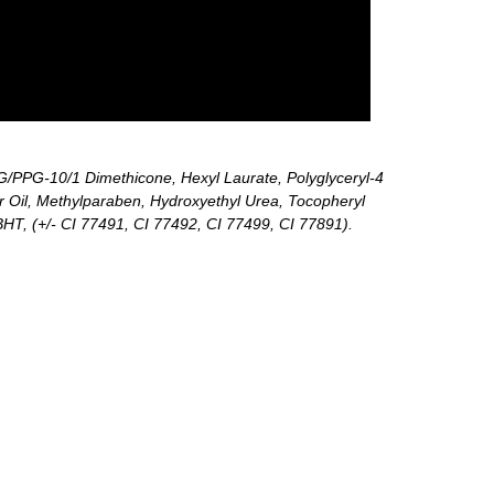
EG/PPG-10/1 Dimethicone, Hexyl Laurate, Polyglyceryl-4
r Oil, Methylparaben, Hydroxyethyl Urea, Tocopheryl
HT, (+/- CI 77491, CI 77492, CI 77499, CI 77891).