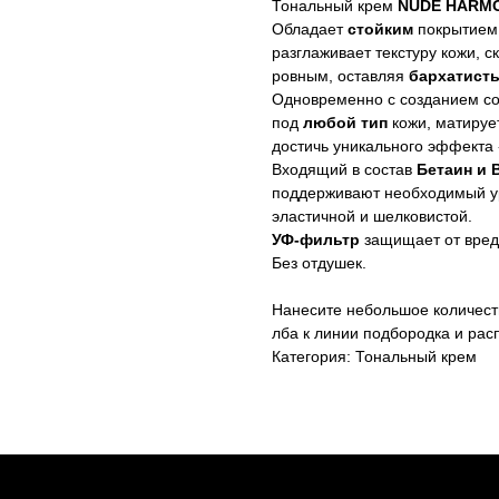
Тональный крем
NUDE HARM
Обладает
стойким
покрытие
разглаживает текстуру кожи, 
ровным, оставляя
бархатист
Одновременно с созданием со
под
любой тип
кожи, матирует
достичь уникального эффекта 
Входящий в состав
Бетаин и 
поддерживают необходимый ур
эластичной и шелковистой.
УФ-фильтр
защищает от вредн
Без отдушек.
Нанесите небольшое количест
лба к линии подбородка и ра
Категория: Тональный крем