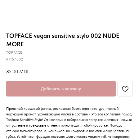
TOPFACE vegan sensitive stylo 002 NUDE
MORE
TOPFACE
PT157.002
85.00
MDL
Добавить в корзину
Приятный кремовый финиш, роскошная бархатная текстура, нежный
чарующий аромат, ухаживающие масла в составе - это все коллекция помад
Topface Sensitive Stylo! От нюдовых и нейтральных до ярких и сочных - самые
актуальные и трендовые оттенки точно угодят любой красотке! Помада
отлично пигментирована, максимально комфортно носится и ощущается на
губах. Устойчивая формула позволит долго носить макияж губ, не поправляя