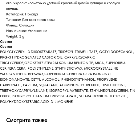
его. Украсит косметичку удобный красивый дизайн футляра и корпуса
помады.
Категория: Помада
Тип кожи: Для всех типов кожи
Финиш: Сияющий
Назначение: Увлажнение
Weight: 3 g
Состав
Состав
POLYGLYCERYL-3 DIISOSTEARATE, TRIDECYL TRIMELLITATE, OCTYLDODECANOL,
PPG-3 HYDROGENATED CASTOR OIL, CAPRYLIC/CAPRIC
TRIGLYCERIDE,OZOKERITE STEARALKONIUM BENTONITE, MICA, EUPHORBIA
CERIFERA CERA, POLYETHYLENE, SYNTHETIC WAX, MICROCRYSTALLINE
WAX,SYNTHETIC BEESWAX,COPERNICIA CERIFERA CERA ISONONYL
ISONONANOATE, CETYL ALCOHOL, PHENOXYETHANOL, PROPYLENE
CARBONATE, PARFUM, SQUALANE, ALUMINUM HYDROXIDE, DIMETHICONE,
TRIETHOXYCAPRYLYLSILANE, ISOPROPYL MYRISTATE, ETHYLHEXYLGLYCERIN, TIN
OXIDE, ISOPROPYL TITANIUM TRIISOSTEARATE, STEARALKONIUM HECTORITE,
POLYHYDROXYSTEARIC ACID, D-LIMONENE
Смотрите также